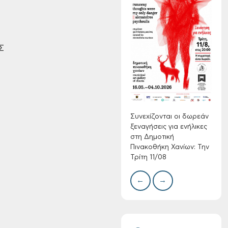
Συνεχίζονται οι
δωρεάν ξεναγήσεις
Σ
για ενήλικες στη
Δημοτική
Πινακοθήκη Χανίων:
Δίκτ
από 
Την Τρίτη 11/08
νερο
Χανί
Συνεχίζονται οι δωρεάν
ξεναγήσεις για ενήλικες
στη Δημοτική
Πινακοθήκη Χανίων: Την
Τρίτη 11/08
←
→
Τακτική συνεδρίαση
Δημοτικής
Επιτροπής στις 10-
08-2026