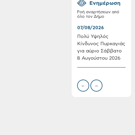
Ενημέρωση
Ροή αναρτήσεων από
όλο τον Δήμο
07/08/2026
07/
Πολύ Υψηλός
Συν
Κίνδυνος Πυρκαγιάς
δωρ
Επαναλειτουργία
για αύριο Σάββατο
για
του συστήματος
SeaTrac στην
8 Αυγούστου 2026
Δημ
παραλία του Αγίου
Πιν
Ονουφρίου
Την
←
→