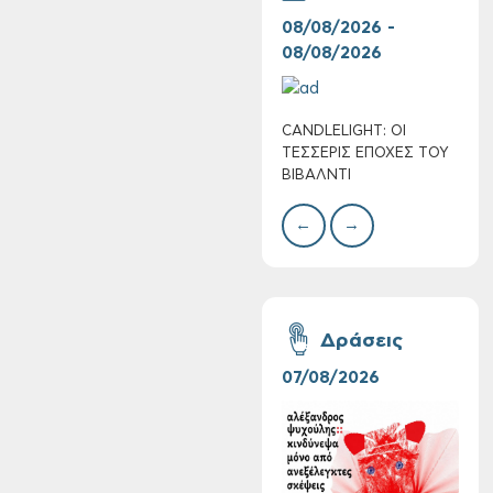
08/08/2026 -
07/
08/08/2026
08/
CANDLELIGHT: ΟΙ
Ο Σ
Πολύ Υψηλός
ΤΕΣΣΕΡΙΣ ΕΠΟΧΕΣ ΤΟΥ
ΣΩΘ
Κίνδυνος Πυρκαγιάς
ΒΙΒΑΛΝΤΙ
για αύριο Σάββατο 8
Αυγούστου 2026
←
→
Δράσεις
07/08/2026
06/