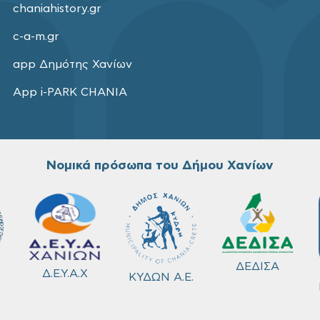
chaniahistory.gr
c-a-m.gr
app Δημότης Χανίων
App i-PARK CHANIA
Νομικά πρόσωπα του Δήμου Χανίων
ΔΕΔΙΣΑ
Δ.Ε.Υ.Α.Χ
ΚΥΔΩΝ Α.Ε.