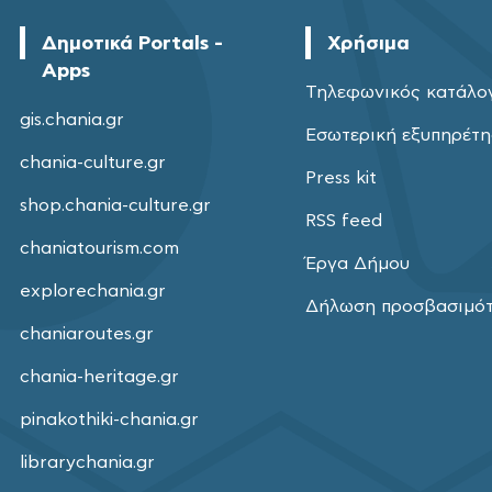
Δημοτικά Portals -
Χρήσιμα
Apps
Τηλεφωνικός κατάλο
gis.chania.gr
Εσωτερική εξυπηρέτ
chania-culture.gr
Press kit
shop.chania-culture.gr
RSS feed
chaniatourism.com
Έργα Δήμου
explorechania.gr
Δήλωση προσβασιμό
chaniaroutes.gr
chania-heritage.gr
pinakothiki-chania.gr
librarychania.gr