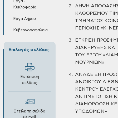
Έργα -
2.
ΛΗΨΗ ΑΠΟΦΑΣΗΣ 
Κυκλοφορία
ΚΑΘΟΡΙΣΜΟΥ ΤΙ
Έργα Δήμου
ΤΜΗΜΑΤΟΣ ΚΟΙΝΟ
ΠΕΡΙΟΧΗΣ «Κ. Ν
Κυβερνοασφάλεια
3.
ΕΓΚΡΙΣΗ
ΠΡΟΣΦΥΓ
ΔΙΑΚΗΡΥΞΗΣ ΚΑΙ
Επιλογές σελίδας
ΤΟΥ ΕΡΓΟΥ «ΔΙΑ
ΜΟΥΡΝΙΩΝ»
4.
ΑΝΑΔΕΙΞΗ ΠΡΟΣ
Εκτύπωση
ΑΝΟΙΚΤΟΥ ΔΙΕΘΝ
σελίδας
ΚΕΝΤΡΟΥ ΕΛΕΓΧΟ
ΑΝΤΙΜΕΤΩΠΙΣΗ Κ
ΔΙΑΜΟΡΦΩΣΗ
ΚΕ
ΥΠΟΔΟΜΩΝ»
Στείλε τη σελίδα
με mail