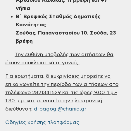
Αρκαδίου Καλυκάς, 11 βρέφη και 47
νήπια
Β΄ Βρεφικός Σταθμός Δημοτικής
Κοινότητας
Σούδας, Παπαναστασίου 10, Σούδα, 23
βρέφη
Την ευθύνη υποβολής των
αιτήσεων θα
έχουν αποκλειστικά οι γονείς.
Για ερωτήματα, διευκρινίσεις μπορείτε να
επικοινωνείτε την
περίοδο των αιτήσεων στο
τηλέφωνο 2821341629 και τις ώρες 9.00 π.μ.-
1.30 μ.μ.
και με
email
στην ηλεκτρονική
διεύθυνση:
d-pagogi@chania.gr
Οδηγίες χρήσης πλατφόρμας