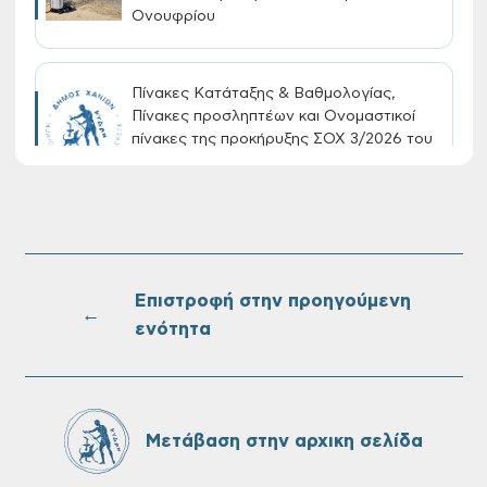
Ονουφρίου
Πίνακες Κατάταξης & Βαθμολογίας,
Πίνακες προσληπτέων και Ονομαστικοί
πίνακες της προκήρυξης ΣΟΧ 3/2026 του
Δήμου Χανίων
Oριστικοί πίνακες κατάταξης για την
πρόσληψη προσωπικού με σχέση
εργάσιας ιδιωτικού δικαίου ορισμένου
Επιστροφή στην προηγούμενη
χρόνου σε υπηρεσίες καθαρισμού
←
ενότητα
σχολικών μονάδων
Αναγγελία ζημιάς από τον ΕΛΓΑ: Έως τις
06/08 οι αιτήσεις
Μετάβαση στην αρχικη σελίδα