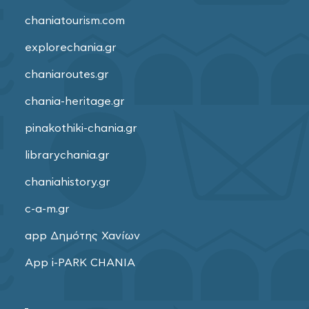
chaniatourism.com
explorechania.gr
chaniaroutes.gr
chania-heritage.gr
pinakothiki-chania.gr
librarychania.gr
chaniahistory.gr
c-a-m.gr
app Δημότης Χανίων
App i-PARK CHANIA