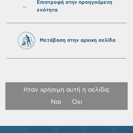
Επιστροφή στην προηγούμενη
←
ενότητα
Τακτική συνεδρίαση Δημοτικής Επιτροπής
στις 10-08-2026
Μετάβαση στην αρχικη σελίδα
Επαναλειτουργία του συστήματος
SeaTrac στην παραλία του Αγίου
Ονουφρίου
Ηταν χρήσιμη αυτή η σελίδα;
Ναι
Όχι