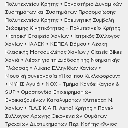
Πολυτεχνείου Κρήτης • Εργαστήριο Δυναμικών
Συστημάτων και
Συστημάτων Προσομοίωσης
Πολυτεχνείου Κρήτης • Ερευνητική Συμβολή
Βιώσιμης Κινητικότητας – Πολυτεχνείο Κρήτης
• Ιατρική Εταιρεία Χανίων •
Ιατρικός Σύλλογος
Χανίων • ΙΑΛΕΚ • ΚΕΠΕΑ Βάμου • Λέσχη
Κλασικής
Μοτοσυκλέτας Χανίων / Classic Bikes
Χανιά • Λέσχη για τη Διάδοση της
Νοηματικής
Γλώσσας • Λύκειο Ελληνίδων Χανίων •
Μουσική συνεργασία «Ήχοι
που Κυκλοφορούν»
• ΜΥΗΣ Αγυιά • ΝΟΧ – Τμήμα Κανόε Καγιάκ &
SUP •
Ομοσπονδία Επιχειρηματιών
Ενοικιαζομένων Καταλυμάτων «Άπτερα» Ν.
Χανίων •
Π.Α.Σ.Κ.Α.Π. Αετοί Κρήτης • Πανελ.
Σύλλογος Αρωγής Οικογενειών Θυμάτων
Τροχαίων Δυστυχημάτων Περ. Κρήτης «Άγιος