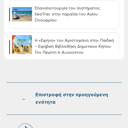
Επαναλειτουργία του συστήματος
SeaTrac στην παραλία του Αγίου
Ονουφρίου
Η «Ειρήνη» του Αριστοφάνη στην Παιδική
– Εφηβική Βιβλιοθήκη Δημοτικού Κήπου:
Την Πέμπτη 6 Αυγούστου
Διακοπή νερού στην οδό Νικολάου
Πλαστήρα της Δ.Κ. Τσικαλαριών
Επιστροφή στην προηγούμενη
←
ενότητα
Πίνακες Κατάταξης & Βαθμολογίας,
Πίνακες προσληπτέων και Ονομαστικοί
πίνακες της προκήρυξης ΣΟΧ 3/2026 του
Δήμου Χανίων