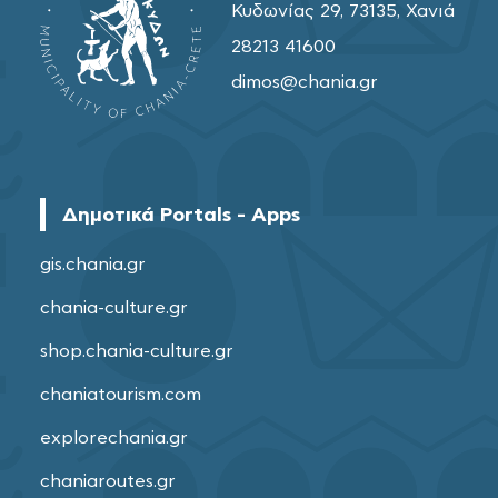
Κυδωνίας 29, 73135, Χανιά
28213 41600
dimos@chania.gr
Δημοτικά Portals - Apps
gis.chania.gr
chania-culture.gr
shop.chania-culture.gr
chaniatourism.com
explorechania.gr
chaniaroutes.gr