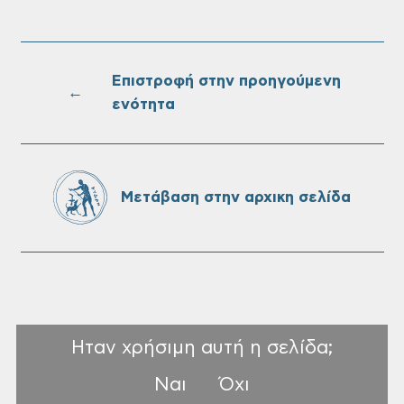
Επαναλειτουργία του συστήματος
SeaTrac στην παραλία του Αγίου
Ονουφρίου
Επιστροφή στην προηγούμενη
←
ενότητα
Πίνακες Κατάταξης & Βαθμολογίας,
Πίνακες προσληπτέων και Ονομαστικοί
πίνακες της προκήρυξης ΣΟΧ 3/2026 του
Μετάβαση στην αρχικη σελίδα
Δήμου Χανίων
Ηταν χρήσιμη αυτή η σελίδα;
Ναι
Όχι