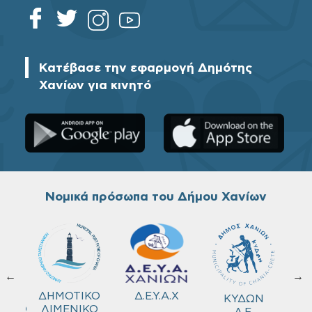
Κατέβασε την εφαρμογή Δημότης
Χανίων για κινητό
Νομικά πρόσωπα του Δήμου Χανίων
←
→
ΚΟ
Δ.Ε.Υ.Α.Χ
ΔΗΜΟΤΙΚΟ
ΚΥΔΩΝ
ΜΕΙΟ
ΛΙΜΕΝΙΚΟ