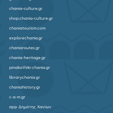
chania-culture.gr
shop.chania-culture.gr
chaniatourism.com
explorechania.gr
chaniaroutes.gr
chania-heritage.gr
pinakothiki-chania.gr
librarychania.gr
chaniahistory.gr
c-a-m.gr
app Δημότης Χανίων