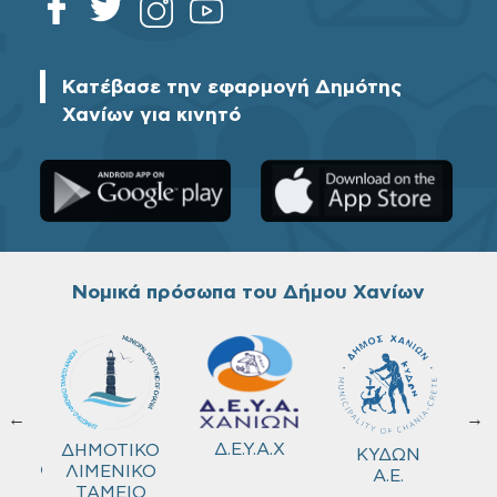
Κατέβασε την εφαρμογή Δημότης
Χανίων για κινητό
Νομικά πρόσωπα του Δήμου Χανίων
←
→
ΚΟ
Δ.Ε.Υ.Α.Χ
ΔΗΜΟΤΙΚΟ
ΚΥΔΩΝ
ΜΕΙΟ
ΛΙΜΕΝΙΚΟ
Α.Ε.
ΤΑΜΕΙΟ