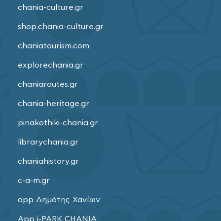
chania-culture.gr
shop.chania-culture.gr
chaniatourism.com
explorechania.gr
chaniaroutes.gr
chania-heritage.gr
pinakothiki-chania.gr
librarychania.gr
chaniahistory.gr
c-a-m.gr
app Δημότης Χανίων
App i-PARK CHANIA