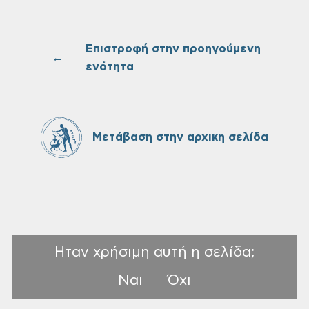
Τακτική συνεδρίαση Δημοτικής Επιτροπής
στις 10-08-2026
Επιστροφή στην προηγούμενη
←
ενότητα
Επαναλειτουργία του συστήματος
SeaTrac στην παραλία του Αγίου
Ονουφρίου
Μετάβαση στην αρχικη σελίδα
Ηταν χρήσιμη αυτή η σελίδα;
Ναι
Όχι