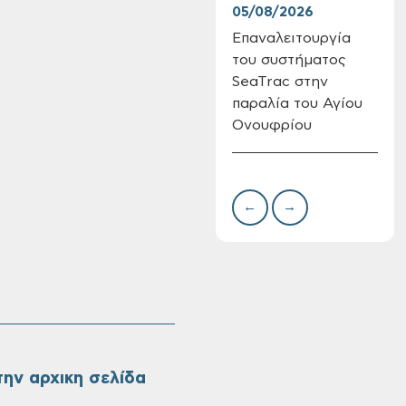
05/08/2026
04/
Επαναλειτουργία
App
Πίνακες Κατάταξης
του συστήματος
Χαν
& Βαθμολογίας,
SeaTrac στην
Πίνακες
προσληπτέων και
παραλία του Αγίου
Ονομαστικοί πίνακες
Ονουφρίου
της προκήρυξης
ΣΟΧ 3/2026 του
Δήμου Χανίων
←
→
ην αρχικη σελίδα