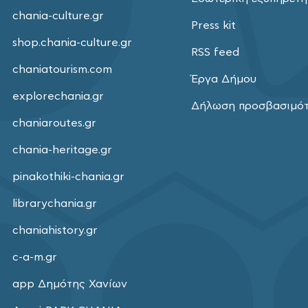
chania-culture.gr
Press kit
shop.chania-culture.gr
RSS feed
chaniatourism.com
Έργα Δήμου
explorechania.gr
Δήλωση προσβασιμό
chaniaroutes.gr
chania-heritage.gr
pinakothiki-chania.gr
librarychania.gr
chaniahistory.gr
c-a-m.gr
app Δημότης Χανίων