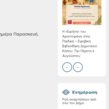
Αριστοφάνη στην
Συλλ
Παιδική – Εφηβική
γρα
Βιβλιοθήκη
περι
Δημοτικού Κήπου:
με θ
Την Πέμπτη 6
Πινα
Αυγούστου
Η «Ειρήνη» του
 ημέρα Παρασκευή.
Αριστοφάνη στην
Παιδική – Εφηβική
Βιβλιοθήκη Δημοτικού
Κήπου: Την Πέμπτη 6
Διακοπή νερού στην
Αυγούστου
οδό Νικολάου
Πλαστήρα της Δ.Κ.
←
→
Τσικαλαριών
Ενημέρωση
Ροή αναρτήσεων από
όλο τον Δήμο