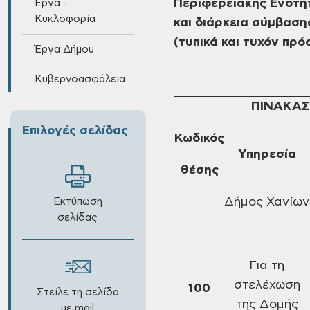
Περιφερειακής Ενότητ
Έργα -
Κυκλοφορία
και διάρκεια σύμβαση
(τυπικά και τυχόν πρ
Έργα Δήμου
Κυβερνοασφάλεια
ΠΙΝΑΚΑΣ
Επιλογές σελίδας
Κωδικός
Υπηρεσία
θέσης
Δήμος Χανίων
Εκτύπωση
σελίδας
Για τη
στελέχωση
100
Στείλε τη σελίδα
της
Δομής
με mail