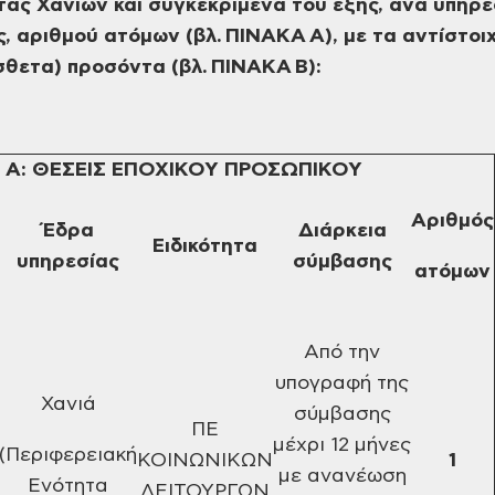
ας Χανίων και συγκεκριμένα του εξής, ανά υπηρε
ς, αριθμού ατόμων (βλ. ΠΙΝΑΚΑ Α), με
τα αντίστοι
όσθετα) προσόντα
(βλ. ΠΙΝΑΚΑ Β):
Α: ΘΕΣΕΙΣ ΕΠΟΧΙΚΟΥ ΠΡΟΣΩΠΙΚΟΥ
Αριθμός
Έδρα
Διάρκεια
Ειδικότητα
υπηρεσίας
σύμβασης
ατόμων
Από την
υπογραφή της
Χανιά
σύμβασης
ΠΕ
μέχρι 12 μήνες
(Περιφερειακή
ΚΟΙΝΩΝΙΚΩΝ
1
με ανανέωση
Ενότητα
ΛΕΙΤΟΥΡΓΩΝ