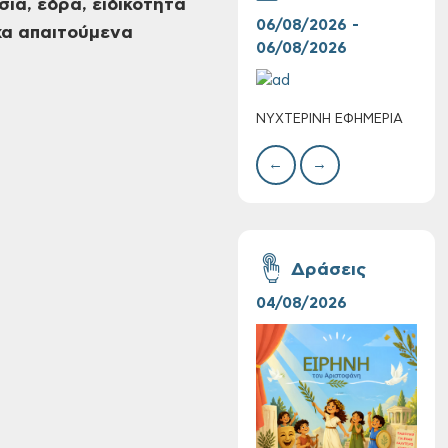
σία, έδρα,
ειδικότητα
06/08/2026 -
06/
χα απαιτούμενα
06/08/2026
06/
Επαναλειτουργία
του συστήματος
ΝΥΧΤΕΡΙΝΗ ΕΦΗΜΕΡΙΑ
ΚΑΤ
SeaTrac στην
ΑΣΘ
παραλία του Αγίου
←
→
Ονουφρίου
Δράσεις
04/08/2026
16/
Η «Ειρήνη» του