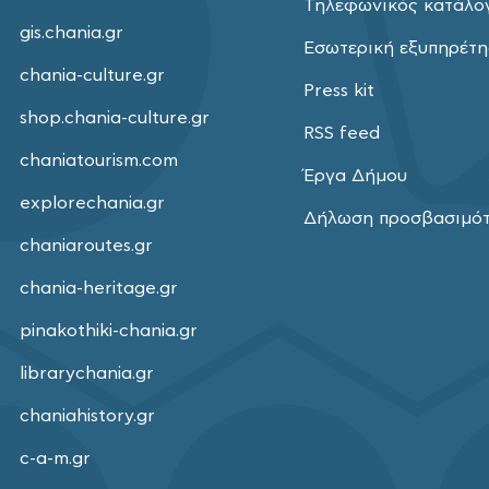
Τηλεφωνικός κατάλο
gis.chania.gr
Εσωτερική εξυπηρέτ
chania-culture.gr
Press kit
shop.chania-culture.gr
RSS feed
chaniatourism.com
Έργα Δήμου
explorechania.gr
Δήλωση προσβασιμό
chaniaroutes.gr
chania-heritage.gr
pinakothiki-chania.gr
librarychania.gr
chaniahistory.gr
c-a-m.gr