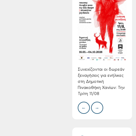
Τακτική συνεδρίαση
Δημοτικής
Επιτροπής στις 10-
Δίκτ
08-2026
από 
νερο
Χανί
Συνεχίζονται οι δωρεάν
ξεναγήσεις για ενήλικες
στη Δημοτική
Πινακοθήκη Χανίων: Την
Τρίτη 11/08
Επαναλειτουργία
του συστήματος
←
→
SeaTrac στην
παραλία του Αγίου
Ονουφρίου