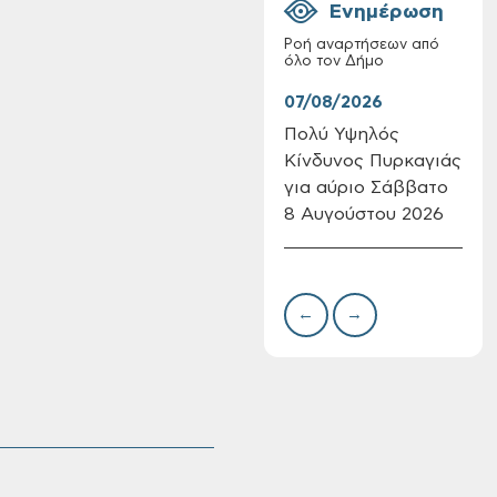
Ενημέρωση
Ροή αναρτήσεων από
όλο τον Δήμο
07/08/2026
07/
Πολύ Υψηλός
Συν
Κίνδυνος Πυρκαγιάς
δωρ
Πίνακες Κατάταξης
για αύριο Σάββατο
για
& Βαθμολογίας,
8 Αυγούστου 2026
Δημ
Πίνακες
Πιν
προσληπτέων και
Την
Ονομαστικοί πίνακες
της προκήρυξης
←
→
ΣΟΧ 3/2026 του
Δήμου Χανίων