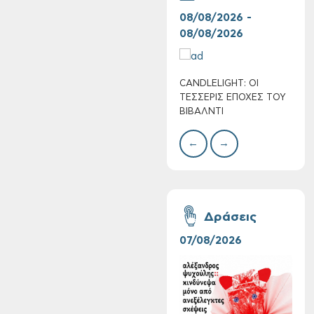
08/08/2026 -
07/
08/08/2026
08/
CANDLELIGHT: ΟΙ
Ο Σ
ΤΕΣΣΕΡΙΣ ΕΠΟΧΕΣ ΤΟΥ
ΣΩΘ
ΒΙΒΑΛΝΤΙ
←
→
Συνεχίζονται οι
δωρεάν ξεναγήσεις
για ενήλικες στη
Δημοτική
Δράσεις
Πινακοθήκη Χανίων:
Την Τρίτη 11/08
07/08/2026
06/