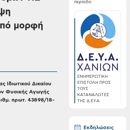
περίοδο
αψη
υπό μορφή
ΕΝΗΜΕΡΩΤΙΚΗ
ΕΠΙΣΤΟΛΗ ΠΡΟΣ
ς Ιδιωτικού Δικαίου
ΤΟΥΣ
τών Φυσικής Αγωγής
ΚΑΤΑΝΑΛΩΤΕΣ
ιθμ. πρωτ. 43898/18-
ΤΗΣ Δ.Ε.Υ.Α.
ΧΑΝΙΩΝ
Εκδηλώσεις