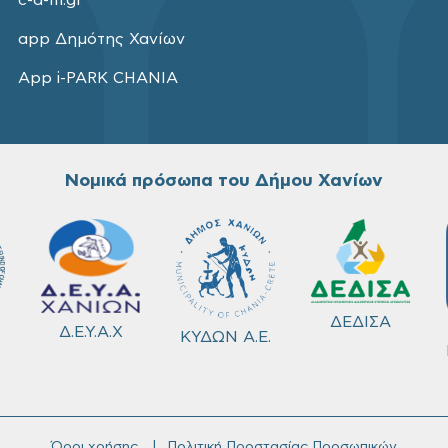
c-a-m.gr
app Δημότης Χανίων
App i-PARK CHANIA
Νομικά πρόσωπα του Δήμου Χανίων
ΔΕΔΙΣΑ
Δ.Ε.Υ.Α.Χ
ΚΥΔΩΝ Α.Ε.
Όροι χρήσης
Πολιτική Προστασίας Προσωπικών