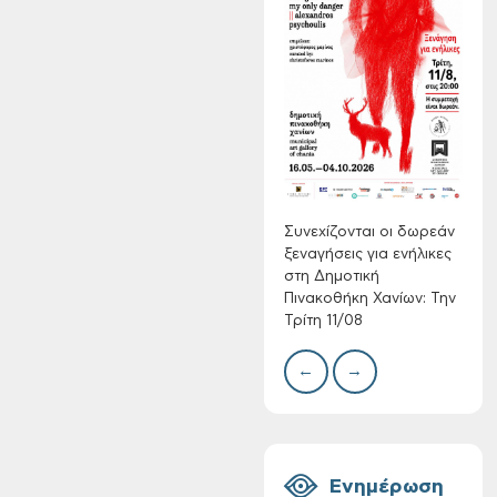
Τακτική συνεδρίαση
Δημοτικής
Δίκτ
Επιτροπής στις 10-
από 
08-2026
νερο
Χανί
Συνεχίζονται οι δωρεάν
ξεναγήσεις για ενήλικες
στη Δημοτική
Πινακοθήκη Χανίων: Την
Τρίτη 11/08
Επαναλειτουργία
←
→
του συστήματος
SeaTrac στην
παραλία του Αγίου
Ονουφρίου
Ενημέρωση