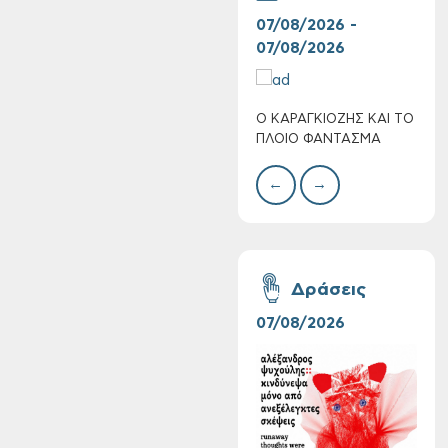
07/08/2026 -
30/
07/08/2026
08/
Ο ΚΑΡΑΓΚΙΟΖΗΣ ΚΑΙ ΤΟ
BAZ
ΠΛΟΙΟ ΦΑΝΤΑΣΜΑ
ΜΕΓ
←
→
Συνεχίζονται οι
δωρεάν ξεναγήσεις
για ενήλικες στη
Δράσεις
Δημοτική
Πινακοθήκη Χανίων:
07/08/2026
06/
Την Τρίτη 11/08