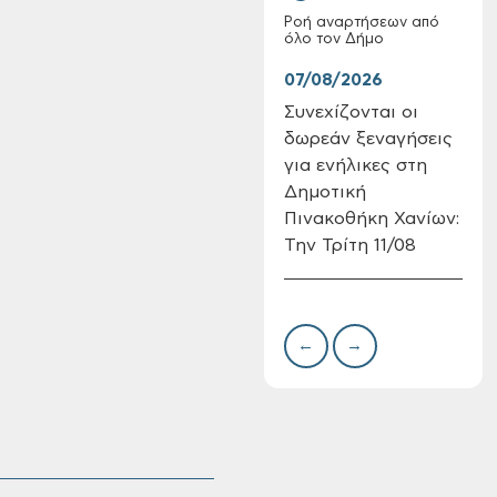
Ροή αναρτήσεων από
όλο τον Δήμο
07/08/2026
06/
Συνεχίζονται οι
Δίκ
δωρεάν ξεναγήσεις
περ
για ενήλικες στη
60 
Πίνακες Κατάταξης
Δημοτική
νερ
& Βαθμολογίας,
Πινακοθήκη Χανίων:
Χαν
Πίνακες
Την Τρίτη 11/08
προσληπτέων και
Ονομαστικοί πίνακες
της προκήρυξης
ΣΟΧ 3/2026 του
Δήμου Χανίων
←
→