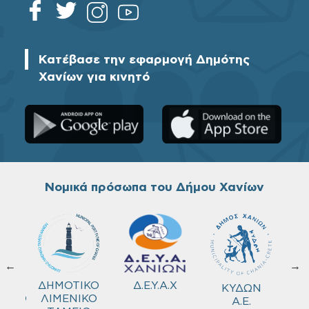
Κατέβασε την εφαρμογή Δημότης
Χανίων για κινητό
Νομικά πρόσωπα του Δήμου Χανίων
←
→
ΚΟ
Δ.Ε.Υ.Α.Χ
ΔΗΜΟΤΙΚΟ
ΚΥΔΩΝ
ΜΕΙΟ
ΛΙΜΕΝΙΚΟ
Α.Ε.