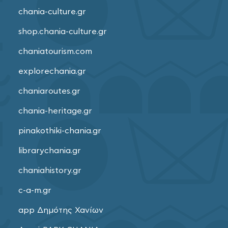
chania-culture.gr
shop.chania-culture.gr
chaniatourism.com
explorechania.gr
chaniaroutes.gr
chania-heritage.gr
pinakothiki-chania.gr
librarychania.gr
chaniahistory.gr
c-a-m.gr
app Δημότης Χανίων