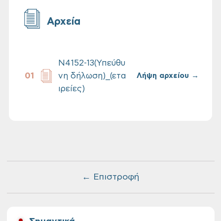
Αρχεία
Ν4152-13(Υπεύθυ
νη δήλωση)_(ετα
Λήψη αρχείου →
ιρείες)
← Επιστροφή