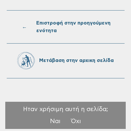
Επαναλειτουργία του συστήματος
SeaTrac στην παραλία του Αγίου
Ονουφρίου
Επιστροφή στην προηγούμενη
←
ενότητα
Πίνακες Κατάταξης & Βαθμολογίας,
Πίνακες προσληπτέων και Ονομαστικοί
πίνακες της προκήρυξης ΣΟΧ 3/2026 του
Μετάβαση στην αρχικη σελίδα
Δήμου Χανίων
Ηταν χρήσιμη αυτή η σελίδα;
Ναι
Όχι