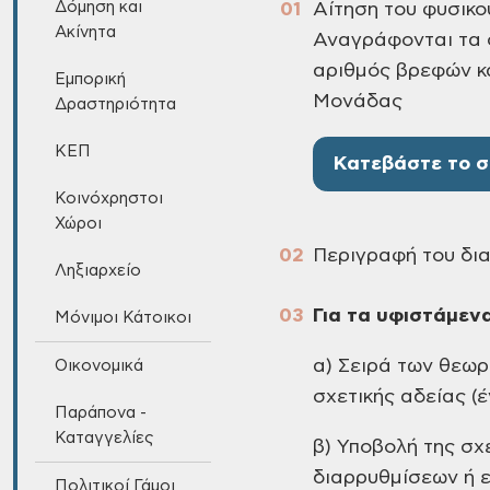
Δόμηση και
Αίτηση του φυσικο
Ακίνητα
Αναγράφονται τα σ
αριθμός βρεφών κα
Εμπορική
Μονάδας
Δραστηριότητα
ΚΕΠ
Κατεβάστε το σ
Κοινόχρηστοι
Χώροι
Περιγραφή του δια
Ληξιαρχείο
Για τα υφιστάμενα
Μόνιμοι Κάτοικοι
α) Σειρά των θεω
Οικονομικά
σχετικής αδείας (έ
Παράπονα -
Καταγγελίες
β) Υποβολή της σχ
διαρρυθμίσεων ή ε
Πολιτικοί Γάμοι