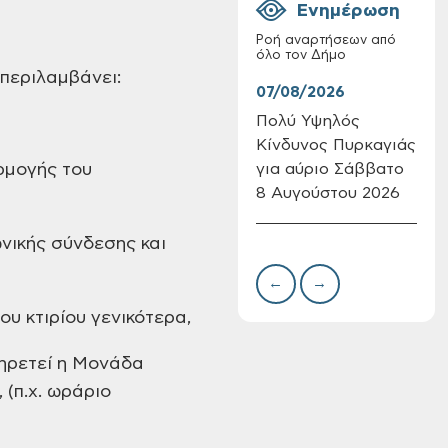
Ενημέρωση
Ροή αναρτήσεων από
όλο τον Δήμο
 περιλαμβάνει:
07/08/2026
07/
Πολύ Υψηλός
Συν
Κίνδυνος Πυρκαγιάς
δωρ
Επαναλειτουργία
για αύριο Σάββατο
για
του συστήματος
ρμογής του
SeaTrac στην
8 Αυγούστου 2026
Δημ
παραλία του Αγίου
Πιν
Ονουφρίου
Την
νικής σύνδεσης και
←
→
υ κτιρίου γενικότερα,
πηρετεί η Μονάδα
 (π.χ. ωράριο