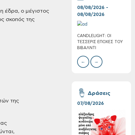
08/08/2026 -
07/
η έδρα, ο μέγιστος
08/08/2026
08/
ος σκοπός της
CANDLELIGHT: ΟΙ
Ο Σ
Πολύ Υψηλός
ΤΕΣΣΕΡΙΣ ΕΠΟΧΕΣ ΤΟΥ
ΣΩΘ
Κίνδυνος Πυρκαγιάς
ΒΙΒΑΛΝΤΙ
για αύριο Σάββατο 8
Αυγούστου 2026
←
→
Δράσεις
τών της
07/08/2026
06/
ιας
ύνται,