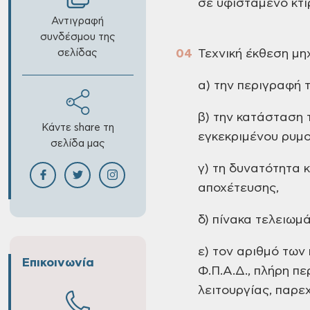
σε υφιστάμενο κτίρ
Αντιγραφή
συνδέσμου της
σελίδας
Τεχνική έκθεση μη
α) την περιγραφή 
β) την κατάσταση
Κάντε share τη
εγκεκριμένου ρυμο
σελίδα μας
γ) τη δυνατότητα 
αποχέτευσης,
δ) πίνακα τελειωμ
ε) τον αριθμό των
Επικοινωνία
Φ.Π.Α.Δ., πλήρη πε
λειτουργίας, παρε