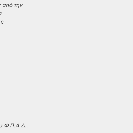
 από την
α
ας
α Φ.Π.Α.Δ.,