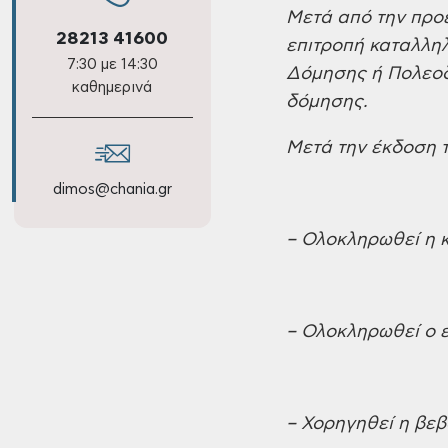
Μετά από την προέ
28213 41600
επιτροπή καταλλη
7:30 με 14:30
Δόμησης ή Πολεοδ
καθημερινά
δόμησης.
Μετά την έκδοση τ
dimos@chania.gr
– Ολοκληρωθεί η 
– Ολοκληρωθεί ο ε
– Χορηγηθεί η βε