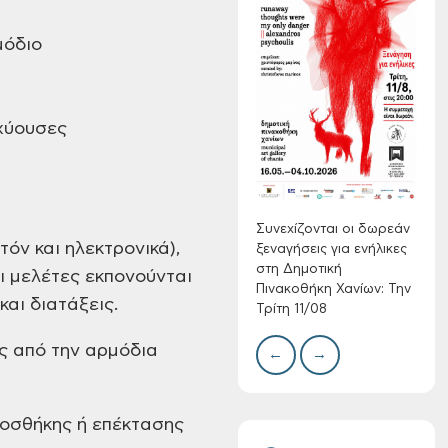
μόδιο
Συνεχίζονται οι
δωρεάν ξεναγήσεις
για ενήλικες στη
Δημοτική
σχύουσες
Πινακοθήκη Χανίων:
Δίκτ
από 
Την Τρίτη 11/08
νερο
Χανί
Συνεχίζονται οι δωρεάν
τόν και ηλεκτρονικά),
ξεναγήσεις για ενήλικες
στη Δημοτική
ι μελέτες εκπονούνται
Πινακοθήκη Χανίων: Την
αι διατάξεις.
Τρίτη 11/08
ες από την αρμόδια
←
→
Τακτική συνεδρίαση
Δημοτικής
Επιτροπής στις 10-
ροσθήκης ή επέκτασης
08-2026