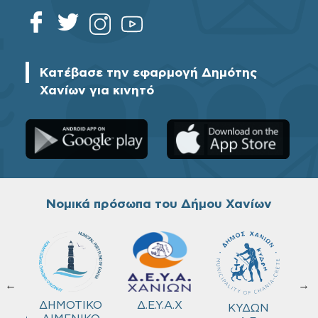
Κατέβασε την εφαρμογή Δημότης
Χανίων για κινητό
Νομικά πρόσωπα του Δήμου Χανίων
←
→
ΚΟ
Δ.Ε.Υ.Α.Χ
ΔΗΜΟΤΙΚΟ
ΚΥΔΩΝ