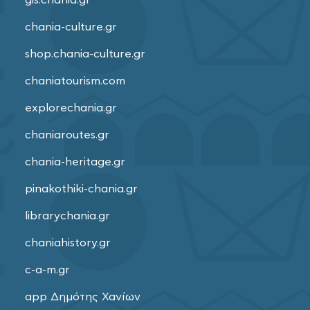
chania-culture.gr
shop.chania-culture.gr
chaniatourism.com
explorechania.gr
chaniaroutes.gr
chania-heritage.gr
pinakothiki-chania.gr
librarychania.gr
chaniahistory.gr
c-a-m.gr
app Δημότης Χανίων