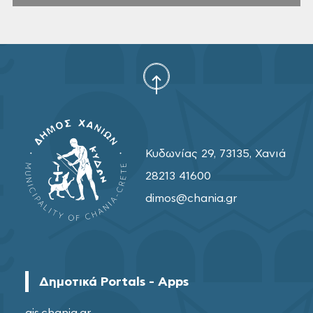
Κυδωνίας 29, 73135, Χανιά
28213 41600
dimos@chania.gr
Δημοτικά Portals - Apps
gis.chania.gr