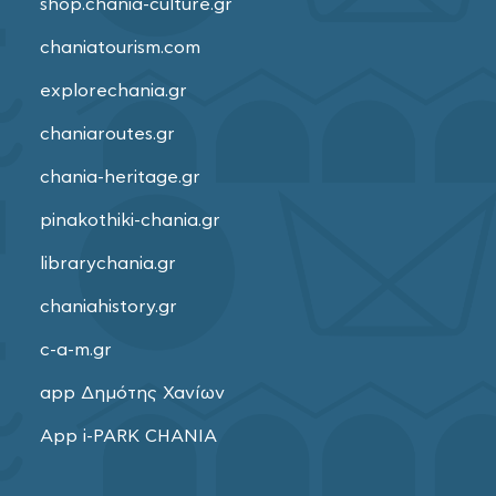
shop.chania-culture.gr
chaniatourism.com
explorechania.gr
chaniaroutes.gr
chania-heritage.gr
pinakothiki-chania.gr
librarychania.gr
chaniahistory.gr
c-a-m.gr
app Δημότης Χανίων
App i-PARK CHANIA