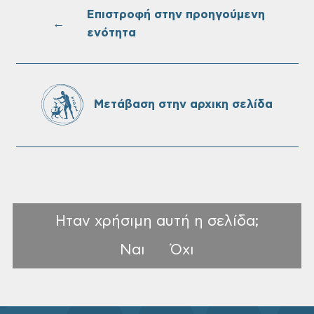
Ονουφρίου
Επιστροφή στην προηγούμενη
←
ενότητα
Πίνακες Κατάταξης & Βαθμολογίας,
Πίνακες προσληπτέων και Ονομαστικοί
πίνακες της προκήρυξης ΣΟΧ 3/2026 του
Μετάβαση στην αρχικη σελίδα
Δήμου Χανίων
Ηταν χρήσιμη αυτή η σελίδα;
Ναι
Όχι