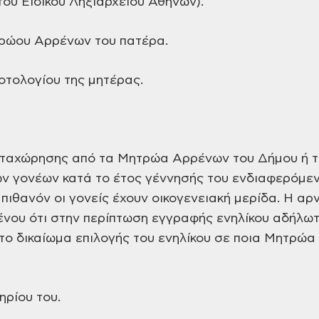
του Ειδικού Ληξιαρχείου Αθηνών).
τρώου Αρρένων του πατέρα.
οτολογίου της μητέρας.
αταχώρησης από τα Μητρώα Αρρένων του Δήμου ή τ
ων γονέων κατά το έτος γέννησής του ενδιαφερόμεν
 πιθανόν οι γονείς έχουν οικογενειακή μερίδα. Η αρ
μένου ότι στην περίπτωση εγγραφής ενηλίκου αδήλ
το δικαίωμα επιλογής του ενηλίκου σε ποια Μητρώ
ρίου του.