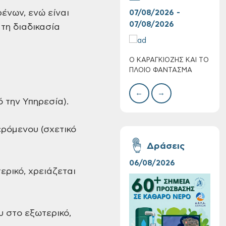
ένων, ενώ είναι
07/08/2026 -
30/
07/08/2026
08/
τη διαδικασία
Ο ΚΑΡΑΓΚΙΟΖΗΣ ΚΑΙ ΤΟ
BAZ
Τακτική συνεδρίαση
ΠΛΟΙΟ ΦΑΝΤΑΣΜΑ
ΜΕΓ
Δημοτικής
Επιτροπής στις 10-
←
→
08-2026
 την Υπηρεσία).
ρόμενου (σχετικό
Δράσεις
06/08/2026
16/
ερικό, χρειάζεται
Επαναλειτουργία
του συστήματος
SeaTrac στην
παραλία του Αγίου
υ στο εξωτερικό,
Ονουφρίου