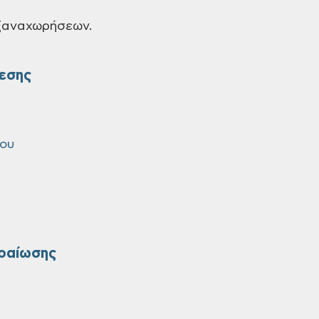
ιξαναχωρήσεων.
εσης
ίου
ραίωσης