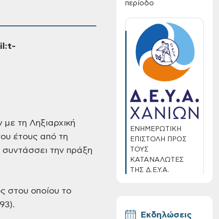
περίοδο
l:t-
 με τη Ληξιαρχική
ΕΝΗΜΕΡΩΤΙΚΗ
νου έτους από τη
ΕΠΙΣΤΟΛΗ ΠΡΟΣ
ΤΟΥΣ
υ συντάσσει την πράξη
ΚΑΤΑΝΑΛΩΤΕΣ
ΤΗΣ Δ.Ε.Υ.Α.
ΧΑΝΙΩΝ
ς στου οποίου το
93).
Εκδηλώσεις