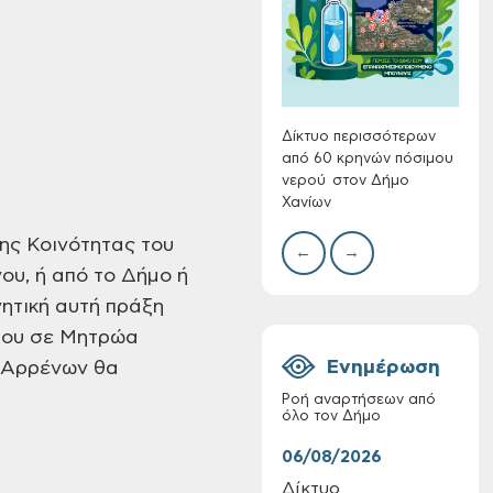
Συλλ
γρα
περι
με θ
Πινα
Δίκτυο περισσότερων
από 60 κρηνών πόσιμου
νερού στον Δήμο
Χανίων
Πίνακες Κατάταξης
& Βαθμολογίας,
ης Κοινότητας του
←
→
Πίνακες
ου, ή από το Δήμο ή
προσληπτέων και
Ονομαστικοί πίνακες
νητική αυτή πράξη
της προκήρυξης
ωτου σε Μητρώα
ΣΟΧ 3/2026 του
Ενημέρωση
α Αρρένων θα
Δήμου Χανίων
Ροή αναρτήσεων από
όλο τον Δήμο
06/08/2026
06/
Δίκτυο
Τακ