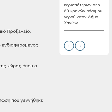
περισσότερων από
Δημ
60 κρηνών πόσιμου
Επι
νερού στον Δήμο
08-
Χανίων
Oριστικοί πίνακες
κατάταξης για την
ικό Προξενείο.
πρόσληψη
προσωπικού με
σχέση εργάσιας
ο ενδιαφερόμενος
←
→
ιδιωτικού δικαίου
ορισμένου χρόνου
σε υπηρεσίες
καθαρισμού
της χώρας όπου ο
σχολικών μονάδων
πτωση που γεννήθηκε