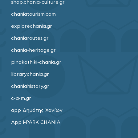
shop.chania-culture.gr
chaniatourism.com
explorechania.gr
chaniaroutes.gr
chania-heritage.gr
pinakothiki-chania.gr
librarychania.gr
chaniahistory.gr
c-a-m.gr
app Δημότης Χανίων
App i-PARK CHANIA