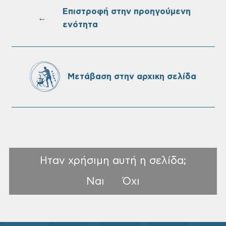
Επιστροφή στην προηγούμενη
←
ενότητα
Oριστικοί πίνακες κατάταξης για την
πρόσληψη προσωπικού με σχέση
εργάσιας ιδιωτικού δικαίου ορισμένου
χρόνου σε υπηρεσίες καθαρισμού
Μετάβαση στην αρχικη σελίδα
σχολικών μονάδων
Ηταν χρήσιμη αυτή η σελίδα;
Ναι
Όχι