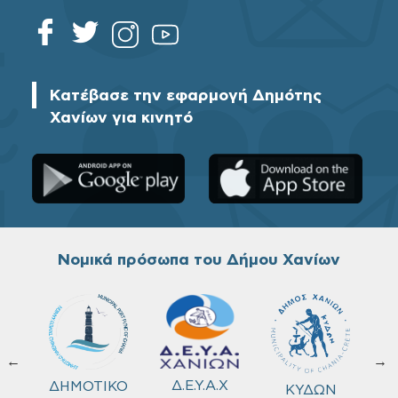
Κατέβασε την εφαρμογή Δημότης
Χανίων για κινητό
Νομικά πρόσωπα του Δήμου Χανίων
←
→
ΚΟ
Δ.Ε.Υ.Α.Χ
ΔΗΜΟΤΙΚΟ
ΚΥΔΩΝ