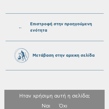
Τακτική συνεδρίαση Δημοτικής Επιτροπής
στις 10-08-2026
Επιστροφή στην προηγούμενη
←
ενότητα
Επαναλειτουργία του συστήματος
SeaTrac στην παραλία του Αγίου
Ονουφρίου
Μετάβαση στην αρχικη σελίδα
Ηταν χρήσιμη αυτή η σελίδα;
Ναι
Όχι