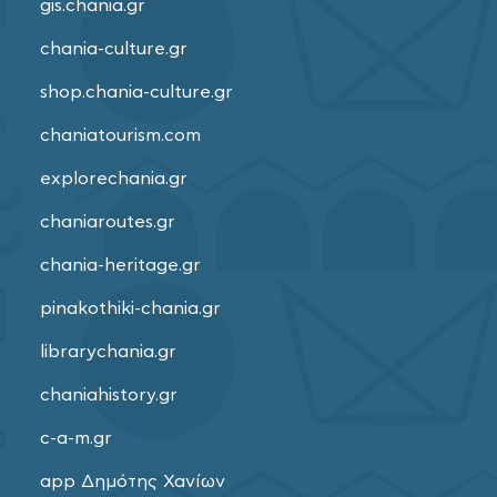
gis.chania.gr
chania-culture.gr
shop.chania-culture.gr
chaniatourism.com
explorechania.gr
chaniaroutes.gr
chania-heritage.gr
pinakothiki-chania.gr
librarychania.gr
chaniahistory.gr
c-a-m.gr
app Δημότης Χανίων