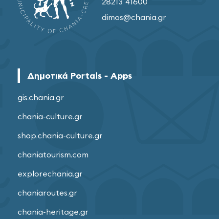
28213 41600
dimos@chania.gr
Δημοτικά Portals - Apps
gis.chania.gr
chania-culture.gr
shop.chania-culture.gr
chaniatourism.com
explorechania.gr
chaniaroutes.gr
chania-heritage.gr