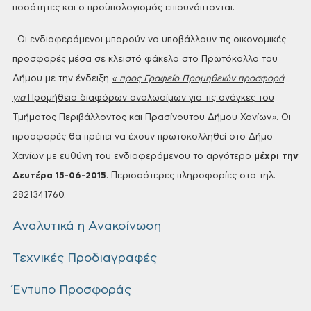
ποσότητες και ο προϋπολογισμός
επισυνάπτονται.
Οι
ενδιαφερόμενοι μπορούν να υποβάλλουν
τις οικονομικές
προσφορές μέσα σε
κλειστό φάκελο στο Πρωτόκολλο του
Δήμου
με την ένδειξη
«
προς Γραφείο Προμηθειών προσφορά
για
Προμήθεια
διαφόρων αναλωσίμων για τις ανάγκες
του
Τμήματος Περιβάλλοντος και Πρασίνου
του
Δήμου Χανίων
»
.
Οι
προσφορές θα πρέπει να
έχουν πρωτοκολληθεί στο Δήμο
Χανίων
με ευθύνη του ενδιαφερόμενου το αργότερο
μέχ
ρι
την
Δευτέρα 15-06-2015
.
Περισσότερες πληροφορίες στο τηλ.
2821341760.
Αναλυτικά η Ανακοίνωση
Τεχνικές Προδιαγραφές
Έντυπο Προσφοράς