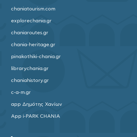
chaniatourism.com
explorechania.gr
chaniaroutes.gr
chania-heritage.gr
pinakothiki-chania.gr
librarychania.gr
chaniahistory.gr
c-a-m.gr
app Δημότης Χανίων
App i-PARK CHANIA