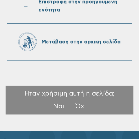
Επιστροφή στην προηγούμενη
←
ενότητα
Oριστικοί πίνακες κατάταξης για την
πρόσληψη προσωπικού με σχέση
εργάσιας ιδιωτικού δικαίου ορισμένου
χρόνου σε υπηρεσίες καθαρισμού
Μετάβαση στην αρχικη σελίδα
σχολικών μονάδων
Ηταν χρήσιμη αυτή η σελίδα;
Ναι
Όχι