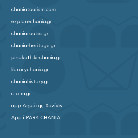
chaniatourism.com
explorechania.gr
chaniaroutes.gr
chania-heritage.gr
pinakothiki-chania.gr
librarychania.gr
chaniahistory.gr
c-a-m.gr
app Δημότης Χανίων
App i-PARK CHANIA