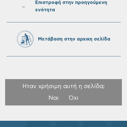
Επιστροφή στην προηγούμενη
←
ενότητα
Oριστικοί πίνακες κατάταξης για την
πρόσληψη προσωπικού με σχέση
εργάσιας ιδιωτικού δικαίου ορισμένου
χρόνου σε υπηρεσίες καθαρισμού
Μετάβαση στην αρχικη σελίδα
σχολικών μονάδων
Ηταν χρήσιμη αυτή η σελίδα;
Ναι
Όχι