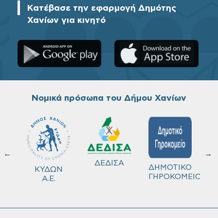
Κατέβασε την εφαρμογή Δημότης
Χανίων για κινητό
Νομικά πρόσωπα του Δήμου Χανίων
←
→
ΔΕΔΙΣΑ
Χ
ΔΗΜΟΤΙΚΟ
Δ
ΚΥΔΩΝ
ΓΗΡΟΚΟΜΕΙΟ
Λ
Α.Ε.