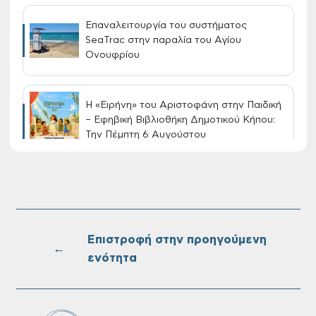
Επαναλειτουργία του συστήματος
SeaTrac στην παραλία του Αγίου
Ονουφρίου
Η «Ειρήνη» του Αριστοφάνη στην Παιδική
– Εφηβική Βιβλιοθήκη Δημοτικού Κήπου:
Την Πέμπτη 6 Αυγούστου
Διακοπή νερού στην οδό Νικολάου
Πλαστήρα της Δ.Κ. Τσικαλαριών
Επιστροφή στην προηγούμενη
←
ενότητα
Πίνακες Κατάταξης & Βαθμολογίας,
Πίνακες προσληπτέων και Ονομαστικοί
πίνακες της προκήρυξης ΣΟΧ 3/2026 του
Δήμου Χανίων