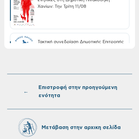
Χανίων: Την Τρίτη 11/08
Τακτική συνεδρίαση Δημοτικής Επιτροπής
στις 10-08-2026
Επαναλειτουργία του συστήματος
SeaTrac στην παραλία του Αγίου
Ονουφρίου
Επιστροφή στην προηγούμενη
←
ενότητα
Πίνακες Κατάταξης & Βαθμολογίας,
Πίνακες προσληπτέων και Ονομαστικοί
πίνακες της προκήρυξης ΣΟΧ 3/2026 του
Μετάβαση στην αρχικη σελίδα
Δήμου Χανίων