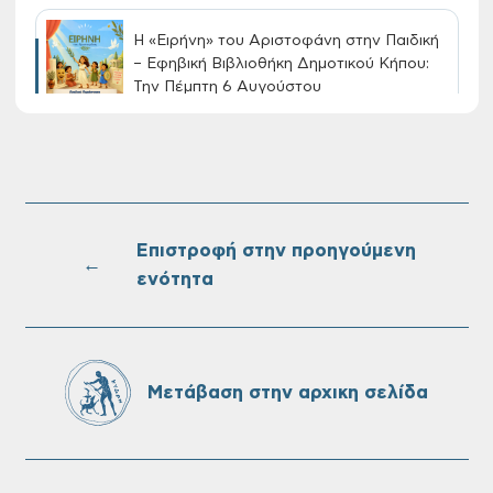
Η «Ειρήνη» του Αριστοφάνη στην Παιδική
– Εφηβική Βιβλιοθήκη Δημοτικού Κήπου:
Την Πέμπτη 6 Αυγούστου
Διακοπή νερού στην οδό Νικολάου
Πλαστήρα της Δ.Κ. Τσικαλαριών
Επιστροφή στην προηγούμενη
←
ενότητα
Πίνακες Κατάταξης & Βαθμολογίας,
Πίνακες προσληπτέων και Ονομαστικοί
πίνακες της προκήρυξης ΣΟΧ 3/2026 του
Δήμου Χανίων
Μετάβαση στην αρχικη σελίδα